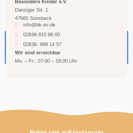
Besondere Kinder e.V.
Sie sehen gerade einen Platzhalterinhalt von
Google Maps
. Um
Danziger Str. 1
auf den eigentlichen Inhalt zuzugreifen, klicken Sie auf die
Schaltfläche unten. Bitte beachten Sie, dass dabei Daten an
47665 Sonsbeck
Drittanbieter weitergegeben werden.
info@bk-ev.de
Mehr Informationen
02838-910 86 00
Inhalt entsperren
02838- 989 14 57
Erforderlichen Service akzeptieren und Inhalte
Wir sind erreichbar
entsperren
Mo. – Fr.: 07:00 – 18:00 Uhr
Folge uns auf
Instagram