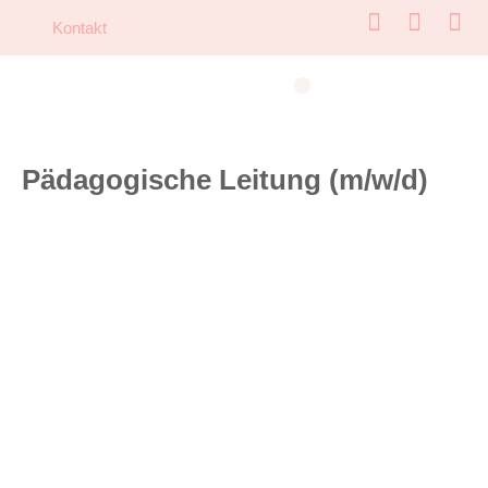
Kontakt
Stationäre Kinder & Jugendhilfe
Ambulante Kinder & Jugendhilfe
Pädagogische Leitung (m/w/d)