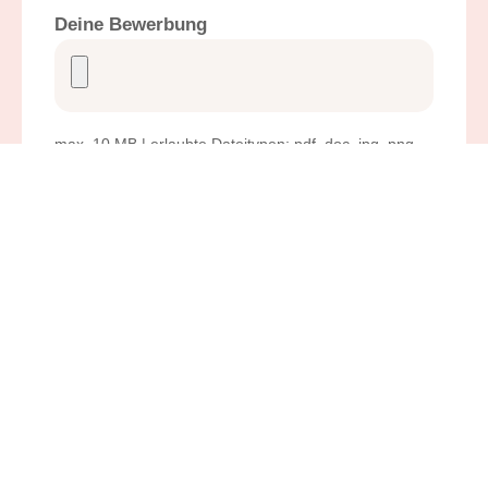
Deine Bewerbung
max. 10 MB | erlaubte Dateitypen: pdf, doc, jpg, png
Datenschutz
Ich habe die
Datenschutzerklärung
gelesen und akzeptiere die Bestimmungen.
Captcha
10 * 3 = ?